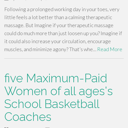
Following a prolonged working day in your toes, very
little feels a lot better than a calming therapeutic
massage. But Imagine if your therapeutic massage
could do much more than just loosen up you? Imagine if
it could also increase your circulation, encourage
muscles, and minimize agony? That’s whe…
Read More
five Maximum-Paid
Women of all ages's
School Basketball
Coaches