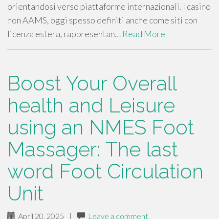
orientandosi verso piattaforme internazionali. I casino
non AAMS, oggi spesso definiti anche come siti con
licenza estera, rappresentan…
Read More
Boost Your Overall
health and Leisure
using an NMES Foot
Massager: The last
word Foot Circulation
Unit
April 20, 2025
|
Leave a comment