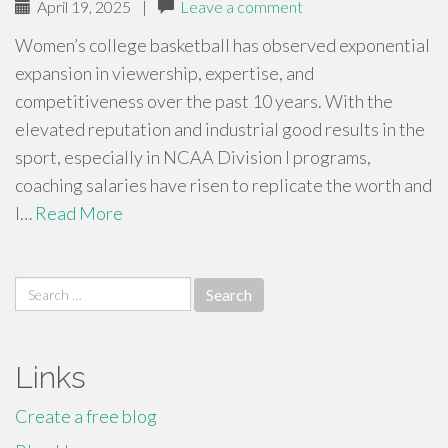
April 19, 2025
|
Leave a comment
Women’s college basketball has observed exponential
expansion in viewership, expertise, and
competitiveness over the past 10 years. With the
elevated reputation and industrial good results in the
sport, especially in NCAA Division I programs,
coaching salaries have risen to replicate the worth and
l…
Read More
Search
for:
Links
Create a free blog