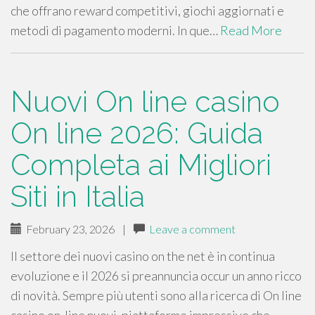
che offrano reward competitivi, giochi aggiornati e
metodi di pagamento moderni. In que…
Read More
Nuovi On line casino
On line 2026: Guida
Completa ai Migliori
Siti in Italia
February 23, 2026
|
Leave a comment
Il settore dei nuovi casino on the net è in continua
evoluzione e il 2026 si preannuncia occur un anno ricco
di novità. Sempre più utenti sono alla ricerca di On line