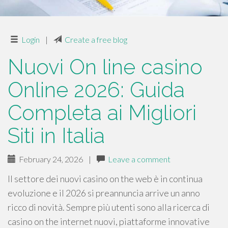
Login
|
Create a free blog
Nuovi On line casino
Online 2026: Guida
Completa ai Migliori
Siti in Italia
February 24, 2026
|
Leave a comment
Il settore dei nuovi casino on the web è in continua
evoluzione e il 2026 si preannuncia arrive un anno
ricco di novità. Sempre più utenti sono alla ricerca di
casino on the internet nuovi, piattaforme innovative